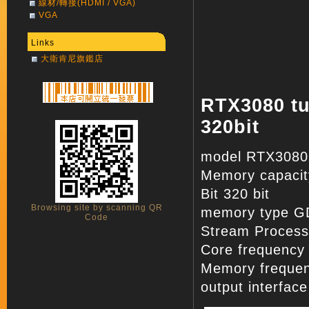
線材/轉接(HDMI / VGA)
VGA
Links
大衛肯尼旗鑑店
RTX3080 t
320bit
model RTX3080
Memory capaci
Bit 320 bit
Browsing site by scanning QR
memory type 
Code
Stream Process
Core frequenc
Memory freque
output interfa