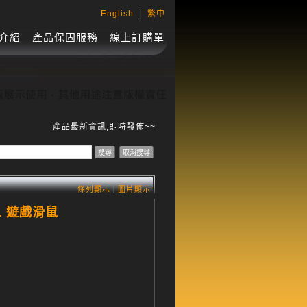
English
|
繁中
介紹
產品保固服務
線上訂購單
產品最新資訊,即時發佈~~~ ! ~~~
條列顯示
|
圖片顯示
G1 遊戲滑鼠