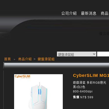
公司介紹
最新消息
商品
首頁
﹥
商品介紹
>
鍵盤滑鼠組
CyberSLIM M
遊戲滑鼠 多彩RGB燈光
黑/白2色
800-6400dpi
售價
NT$ 599