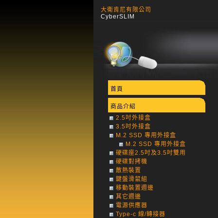
大衛肯尼有限公司
CyberSLIM
首頁
商品介紹
2.5吋外接盒
3.5吋外接盒
M.2 SSD 專用外接盒
M.2 SSD 專用外接盒
硬碟座2.5吋及3.5吋雙用
硬碟對拷機
散熱裝置
鍵盤滑鼠組
移動裝置週邊
其它週邊
電源供應器
Type-c 線/轉接器