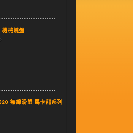
G1 機械鍵盤
)
WM520 無線滑鼠 馬卡龍系列