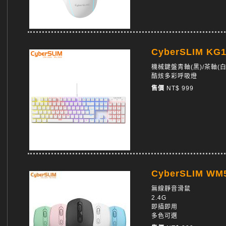
CyberSLIM K
機械鍵盤青軸(黑)/茶軸(白
酷烗多彩呼吸燈
售價
NT$ 999
CyberSLIM 
無線靜音滑鼠
2.4G
即插即用
多色可選