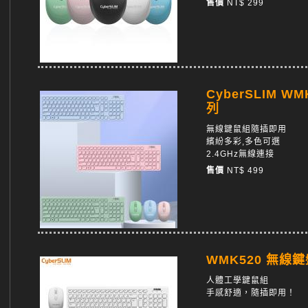
售價
NT$ 299
CyberSLIM 
列
無線鍵鼠組隨插即用
繽紛多彩,多色可選
2.4GHz無線連接
售價
NT$ 499
WMK520 無線
人體工學鍵鼠組
手感舒適，隨插即用！