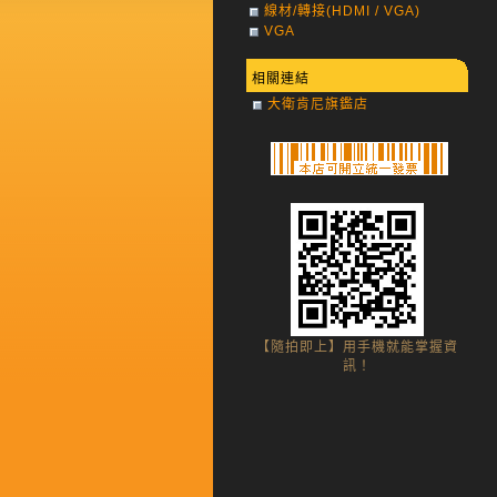
線材/轉接(HDMI / VGA)
VGA
相關連結
大衛肯尼旗鑑店
【隨拍即上】用手機就能掌握資
訊！