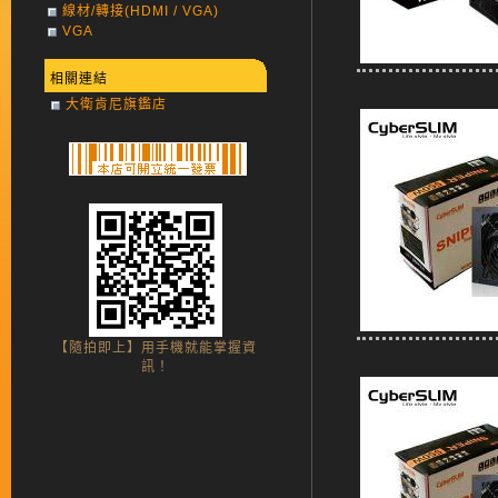
線材/轉接(HDMI / VGA)
VGA
相關連結
大衛肯尼旗鑑店
【隨拍即上】用手機就能掌握資
訊！