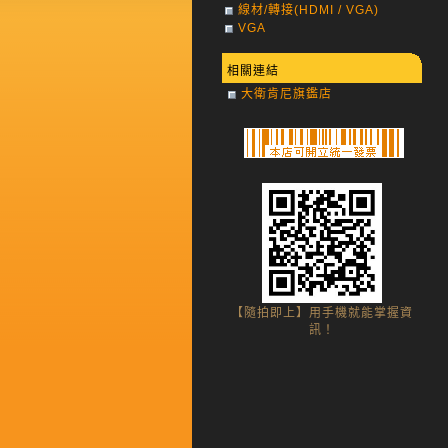
線材/轉接(HDMI / VGA)
VGA
相關連結
大衛肯尼旗鑑店
【隨拍即上】用手機就能掌握資
訊！