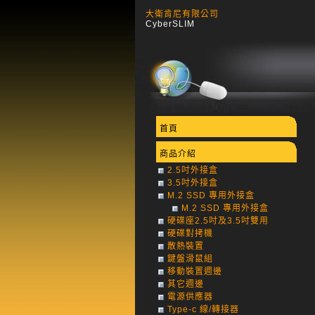
大衛肯尼有限公司
CyberSLIM
首頁
商品介紹
2.5吋外接盒
3.5吋外接盒
M.2 SSD 專用外接盒
M.2 SSD 專用外接盒
硬碟座2.5吋及3.5吋雙用
硬碟對拷機
散熱裝置
鍵盤滑鼠組
移動裝置週邊
其它週邊
電源供應器
Type-c 線/轉接器