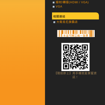
線材/轉接(HDMI / VGA)
VGA
相關連結
大衛肯尼旗鑑店
【隨拍即上】用手機就能掌握資
訊！