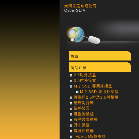
大衛肯尼有限公司
CyberSLIM
首頁
商品介紹
2.5吋外接盒
3.5吋外接盒
M.2 SSD 專用外接盒
M.2 SSD 專用外接盒
硬碟座2.5吋及3.5吋雙用
硬碟對拷機
散熱裝置
鍵盤滑鼠組
移動裝置週邊
其它週邊
電源供應器
Type-c 線/轉接器