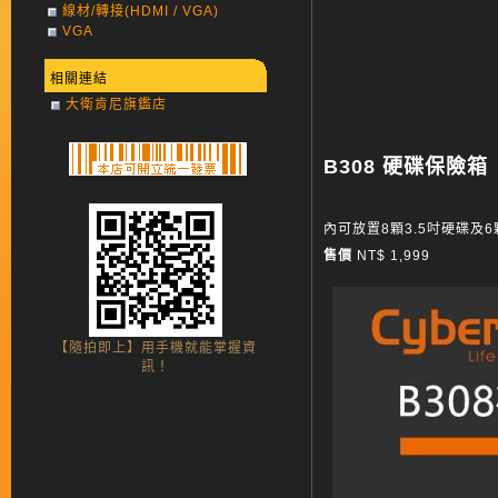
線材/轉接(HDMI / VGA)
VGA
相關連結
大衛肯尼旗鑑店
B308 硬碟保險箱
內可放置8顆3.5吋硬碟及6
售價
NT$ 1,999
【隨拍即上】用手機就能掌握資
訊！